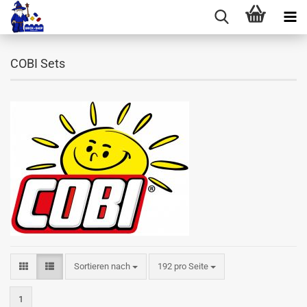
COBI Sets
Sortieren nach
pro Seite
Sortieren nach
192 pro Seite
1