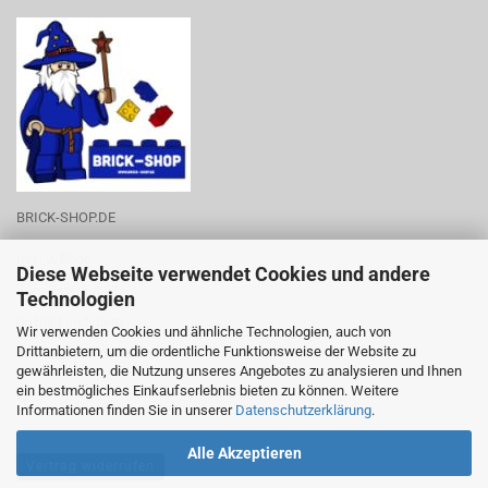
BRICK-SHOP.DE
Inh.: J. Boné
Diese Webseite verwendet Cookies und andere
Zum Rittergut 28
Technologien
06188 Landsberg
Wir verwenden Cookies und ähnliche Technologien, auch von
Drittanbietern, um die ordentliche Funktionsweise der Website zu
Tel.-Nr.: 0176-53788219
gewährleisten, die Nutzung unseres Angebotes zu analysieren und Ihnen
ein bestmögliches Einkaufserlebnis bieten zu können. Weitere
Informationen finden Sie in unserer
Datenschutzerklärung
.
Alle Akzeptieren
Vertrag widerrufen