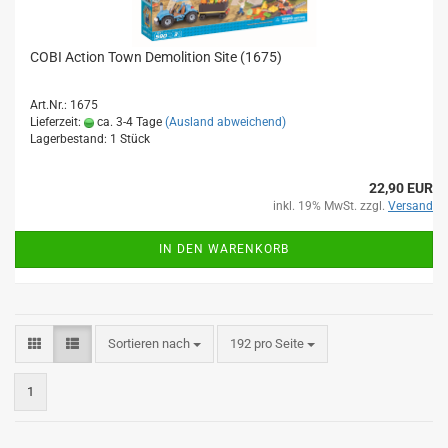
COBI Action Town Demolition Site (1675)
Art.Nr.: 1675
Lieferzeit:
ca. 3-4 Tage
(Ausland abweichend)
Lagerbestand: 1 Stück
22,90 EUR
inkl. 19% MwSt. zzgl.
Versand
IN DEN WARENKORB
Sortieren nach
pro Seite
Sortieren nach
192 pro Seite
1