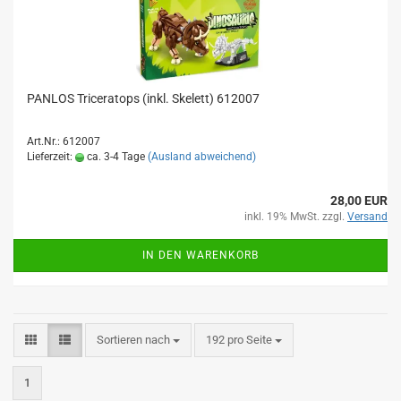
PANLOS Triceratops (inkl. Skelett) 612007
Art.Nr.: 612007
Lieferzeit:
ca. 3-4 Tage
(Ausland abweichend)
28,00 EUR
inkl. 19% MwSt. zzgl.
Versand
IN DEN WARENKORB
Sortieren nach
pro Seite
Sortieren nach
192 pro Seite
1