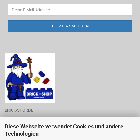
BRICK-SHOP.DE
Inh.: J. Boné
Diese Webseite verwendet Cookies und andere
Zum Rittergut 28
Technologien