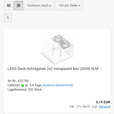
Sortieren nach
pro Seite
Sortieren nach
192 pro Seite
1
LEGO Dach/Schrägstein 2x2 transparent klar (3039) SLM
Art.Nr.: 622740
Lieferzeit:
ca. 3-4 Tage
(Ausland abweichend)
Lagerbestand: 502 Stück
0,19 EUR
inkl. 19% MwSt. zzgl.
Versand