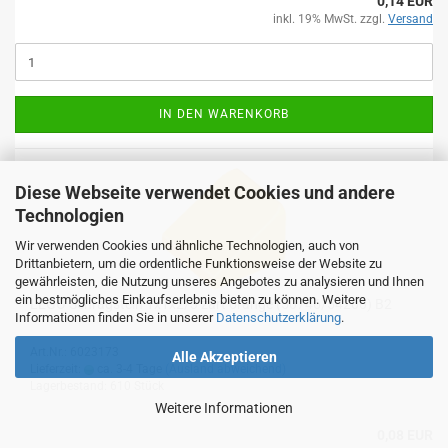
0,14 EUR
inkl. 19% MwSt. zzgl.
Versand
IN DEN WARENKORB
Diese Webseite verwendet Cookies und andere
Technologien
Wir verwenden Cookies und ähnliche Technologien, auch von
Drittanbietern, um die ordentliche Funktionsweise der Website zu
gewährleisten, die Nutzung unseres Angebotes zu analysieren und Ihnen
ein bestmögliches Einkaufserlebnis bieten zu können. Weitere
LEGO Schrägstein 1x1x2/3 zart orange (50746/54200) B2
Informationen finden Sie in unserer
Datenschutzerklärung
.
Art.Nr.: 6023173
Alle Akzeptieren
Lieferzeit:
ca. 3-4 Tage
(Ausland abweichend)
Lagerbestand: 610 Stück
Weitere Informationen
0,08 EUR