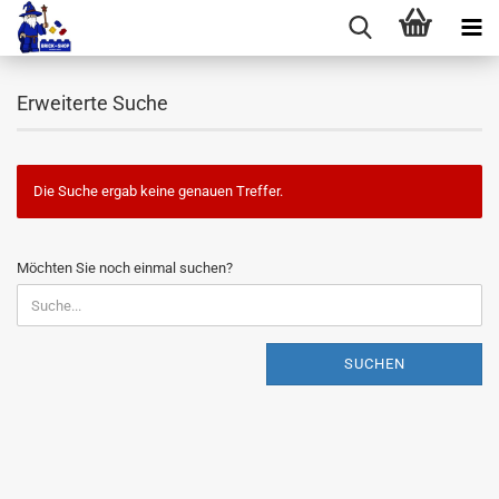
Erweiterte Suche
Die Suche ergab keine genauen Treffer.
MÖCHTEN
Möchten Sie noch einmal suchen?
SIE
NOCH
EINMAL
SUCHEN?
SUCHEN