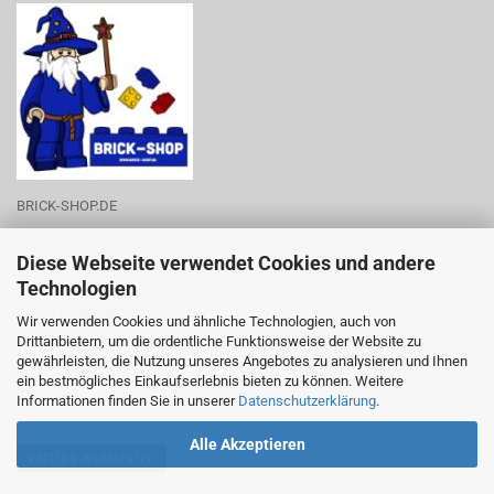
BRICK-SHOP.DE
Inh.: J. Boné
Diese Webseite verwendet Cookies und andere
Zum Rittergut 28
Technologien
06188 Landsberg
Wir verwenden Cookies und ähnliche Technologien, auch von
Drittanbietern, um die ordentliche Funktionsweise der Website zu
Tel.-Nr.: 0176-53788219
gewährleisten, die Nutzung unseres Angebotes zu analysieren und Ihnen
ein bestmögliches Einkaufserlebnis bieten zu können. Weitere
Informationen finden Sie in unserer
Datenschutzerklärung
.
Alle Akzeptieren
Vertrag widerrufen