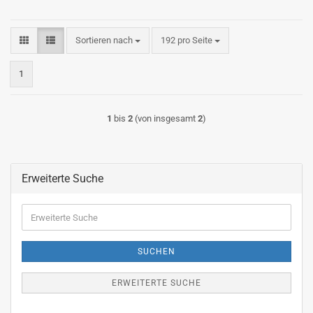
Sortieren nach
pro Seite
Sortieren nach
192 pro Seite
1
1
bis
2
(von insgesamt
2
)
Erweiterte Suche
Erweiterte
Suche
SUCHEN
ERWEITERTE SUCHE