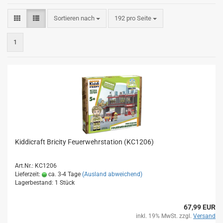
Sortieren nach
pro Seite
Sortieren nach
192 pro Seite
1
Kiddicraft Bricity Feuerwehrstation (KC1206)
Art.Nr.: KC1206
Lieferzeit:
ca. 3-4 Tage
(Ausland abweichend)
Lagerbestand: 1 Stück
67,99 EUR
inkl. 19% MwSt. zzgl.
Versand