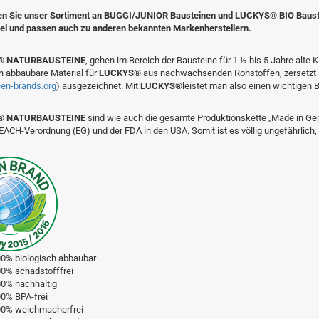
den Sie unser Sortiment an BUGGI/JUNIOR Bausteinen und LUCKYS® BIO Baustei
el und passen auch zu anderen bekannten Markenherstellern.
® NATURBAUSTEINE
, gehen im Bereich der Bausteine für 1 ½ bis 5 Jahre alt
h abbaubare Material für
LUCKYS®
aus nachwachsenden Rohstoffen, zersetzt s
en­-­brands.org
) ausgezeichnet. Mit
LUCKYS®
leistet man also einen wichtigen 
® NATURBAUSTEINE
sind wie auch die gesamte Produktionskette „Made in Ge
CH-Verordnung (EG) und der FDA in den USA. Somit ist es völlig ungefährlich,
0% biologisch abbaubar
0% schadstofffrei
0% nachhaltig
0% BPA-frei
0% weichmacherfrei