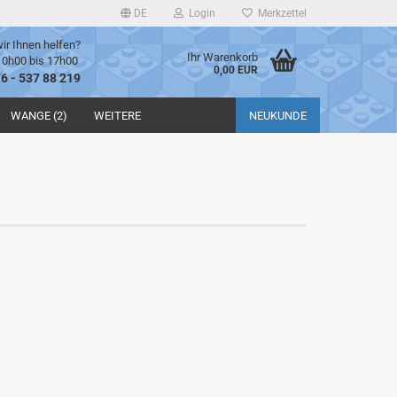
DE
Login
Merkzettel
ir Ihnen helfen?
Ihr Warenkorb
10h00 bis 17h00
0,00 EUR
76 - 537 88 219
WANGE (2)
WEITERE
NEUKUNDE