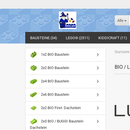
Alle
BAUSTEINE (34)
LEGO® (2511)
KIDDICRAFT (11)
Startseite
1x2 BIO Baustein
BIO /
2x2 BIO Baustein
2x4 BIO Baustein
2x6 BIO Baustein
2x2 BIO First- Dachstein
2x3 BIO / BUGGI Baustein
Dachstein