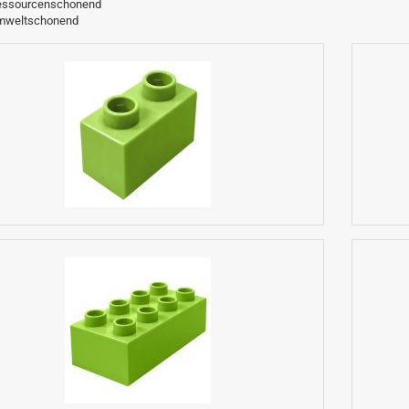
essourcenschonend
mweltschonend