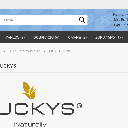
Können w
Suche...
Mo.-Fr. 
+49 - 1
PANLOS (2)
GOBRICKS® (6)
QMAN® (2)
ZURU / MAX (17)
»
»
BIO / Holz Bausteine
BIO / LUCKYS
 LUCKYS