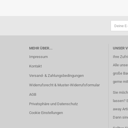
MEHR ÜBER...
UNSER 
Impressum
Ihre Zufr
Alle unser
Kontakt
große Ba
Versand- & Zahlungsbedingungen
gerne mit
Widerrufsrecht & Muster-Widerrufsformular
Sie möch
AGB
lassen? S
Privatsphäre und Datenschutz
away Arti
Cookie Einstellungen
Dann sind