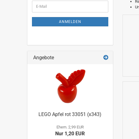
R
WEITER
E-
U
ZUR
Mail
NEWSLETTER-
ANMELDUNG
ANMELDEN
Angebote
LEGO Apfel rot 33051 (x343)
Ehem. 2,99 EUR
Nur 1,20 EUR