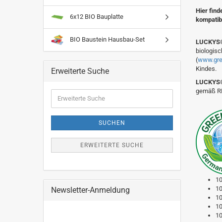
Hier fin
6x12 BIO Bauplatte
kompatib
BIO Baustein Hausbau-Set
LUCKYS
biologisc
(
www.­gre
Kindes.
Erweiterte Suche
LUCKYS
gemäß REA
Erweiterte
Suche
SUCHEN
ERWEITERTE SUCHE
10
10
Newsletter-Anmeldung
10
10
10