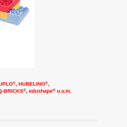
®
®
UPLO
, HUBELINO
,
®
®
 Q-BRICKS
, edushape
u.v.m.