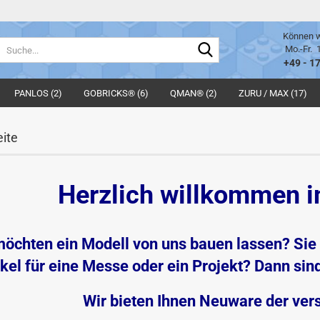
Können w
Suche...
Mo.-Fr. 
+49 - 1
PANLOS (2)
GOBRICKS® (6)
QMAN® (2)
ZURU / MAX (17)
eite
Herzlich willkommen 
möchten ein Modell von uns bauen lassen? Sie 
ikel für eine Messe oder ein Projekt? Dann sind
Wir bieten Ihnen Neuware der vers