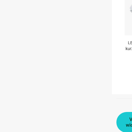
LE
kur
V
wi