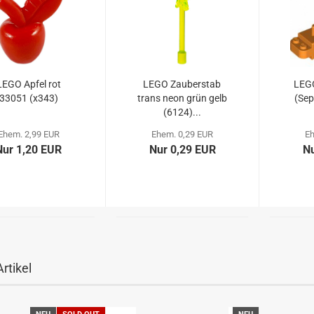
LEGO Apfel rot
LEGO Zauberstab
LEGO
33051 (x343)
trans neon grün gelb
(Sep
(6124)...
Ehem. 2,99 EUR
Ehem. 0,29 EUR
E
Nur 1,20 EUR
Nur 0,29 EUR
Nu
rtikel