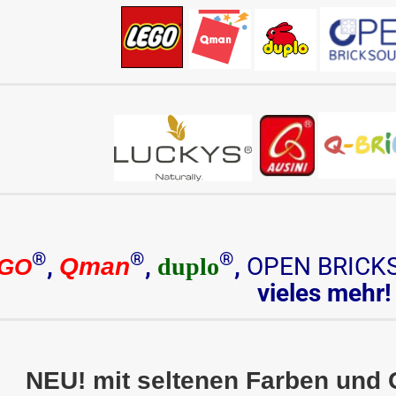
®
®
®
,
,
,
OPEN BRICK
Qman
duplo
GO
vieles mehr
NEU! mit seltenen Farben und