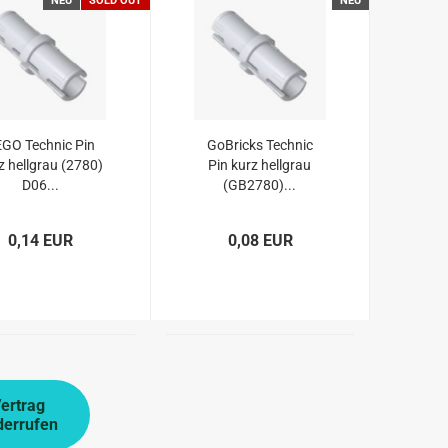
NEU
SOLD OUT
NEU
GO Technic Pin
GoBricks Technic
z hellgrau (2780)
Pin kurz hellgrau
D06...
(GB2780)...
0,14 EUR
0,08 EUR
ertrag
derrufen