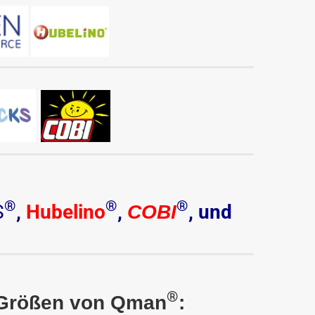
®
®
®
S
,
Hubelino
,
,
und
COBI
!
®
 Größen von Qman
: