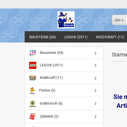
Alle
BAUSTEINE (34)
LEGO® (2511)
KIDDICRAFT (11)
Bausteine (34)
Starts
LEGO® (2511)
Kiddicraft (11)
Panlos (2)
Sie 
GoBricks® (6)
Art
QMAN® (2)