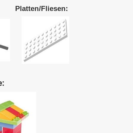
atten/Fliesen:
e: