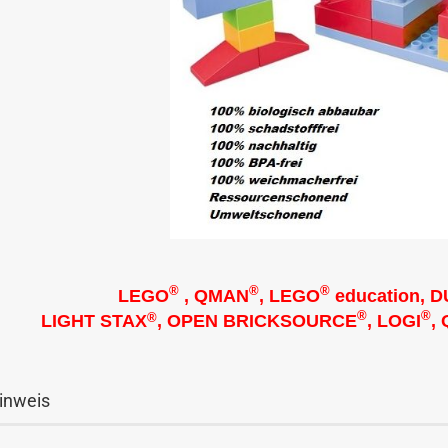
®
®
®
LEGO
, QMAN
,
LEGO
education,
D
®
®
®
LIGHT STAX
, OPEN BRICKSOURCE
, LOGI
,
inweis