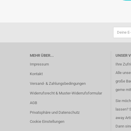
MEHR ÜBER...
UNSER 
Impressum
Ihre Zufr
Alle unser
Kontakt
große Ba
Versand- & Zahlungsbedingungen
gerne mit
Widerrufsrecht & Muster-Widerrufsformular
Sie möch
AGB
lassen? S
Privatsphäre und Datenschutz
away Arti
Cookie Einstellungen
Dann sind