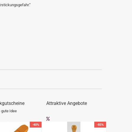
Erstickungsgefahr.“
kgutscheine
Attraktive Angebote
 gute Idee
-40%
-85%