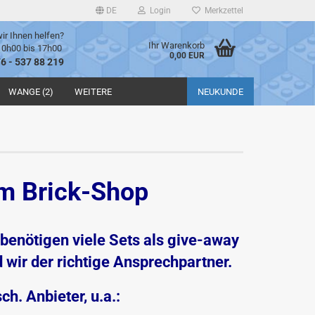
DE
Login
Merkzettel
ir Ihnen helfen?
Ihr Warenkorb
10h00 bis 17h00
0,00 EUR
76 - 537 88 219
WANGE (2)
WEITERE
NEUKUNDE
im Brick-Shop
benötigen viele Sets als give-away
 wir der richtige Ansprechpartner.
ch. Anbieter, u.a.: