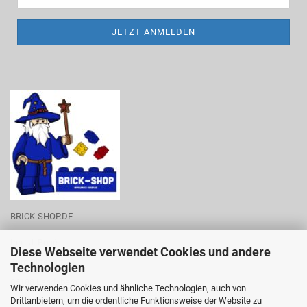
BRICK-SHOP.DE
Inh.: J. Boné
Diese Webseite verwendet Cookies und andere
Zum Rittergut 28
Technologien
06188 Landsberg
Wir verwenden Cookies und ähnliche Technologien, auch von
Drittanbietern, um die ordentliche Funktionsweise der Website zu
Tel.-Nr.: 0176-53788219