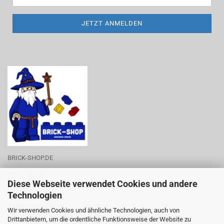
BRICK-SHOP.DE
Inh.: J. Boné
Diese Webseite verwendet Cookies und andere
Zum Rittergut 28
Technologien
06188 Landsberg
Wir verwenden Cookies und ähnliche Technologien, auch von
Drittanbietern, um die ordentliche Funktionsweise der Website zu
Tel.-Nr.: 0176-53788219