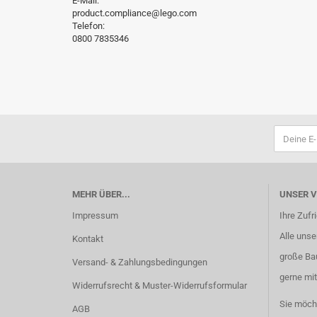
E-Mail:
product.compliance@lego.com
Telefon:
0800 7835346
MEHR ÜBER...
UNSER 
Impressum
Ihre Zufr
Alle unser
Kontakt
große Ba
Versand- & Zahlungsbedingungen
gerne mit
Widerrufsrecht & Muster-Widerrufsformular
Sie möch
AGB