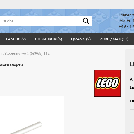
Können w
Suche...
Mo.-Fr. 
+49 - 1
PANLOS (2)
GOBRICKS® (6)
QMAN® (2)
ZURU / MAX (17)
it Stoppring weiß (63965) T12
L
ieser Kategorie
Ar
Li
La