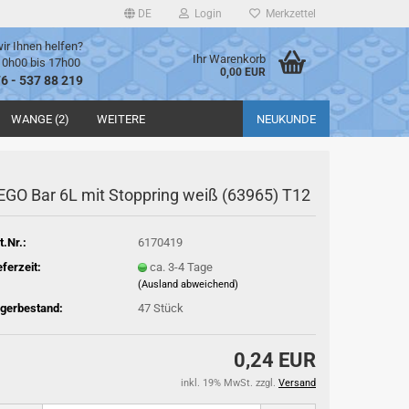
DE
Login
Merkzettel
ir Ihnen helfen?
Ihr Warenkorb
10h00 bis 17h00
0,00 EUR
76 - 537 88 219
WANGE (2)
WEITERE
NEUKUNDE
EGO Bar 6L mit Stoppring weiß (63965) T12
t.Nr.:
6170419
eferzeit:
ca. 3-4 Tage
(Ausland abweichend)
gerbestand:
47
Stück
0,24 EUR
inkl. 19% MwSt. zzgl.
Versand