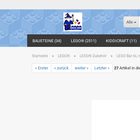
Alle
BAUSTEINE (34)
LEGO® (2511)
KIDDICRAFT (11)
»
»
»
Startseite
LEGO®
LEGO® Zubehör
LEGO Bar 6L m
« Erster
« zurück
weiter »
Letzter »
27
Artikel in d