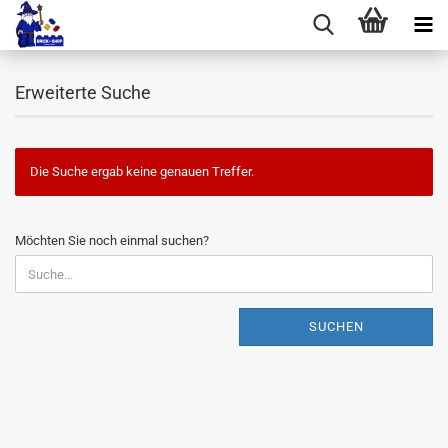
Erweiterte Suche
Die Suche ergab keine genauen Treffer.
MÖCHTEN
Möchten Sie noch einmal suchen?
SIE
NOCH
EINMAL
SUCHEN?
SUCHEN