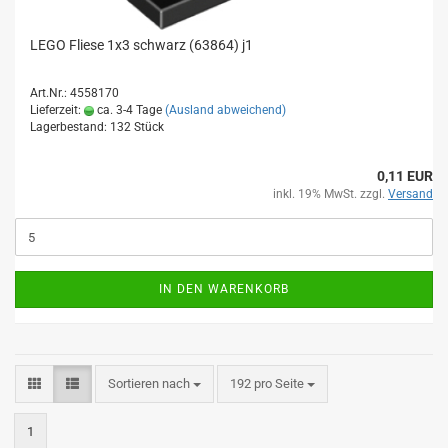
LEGO Fliese 1x3 schwarz (63864) j1
Art.Nr.: 4558170
Lieferzeit:
ca. 3-4 Tage
(Ausland abweichend)
Lagerbestand: 132 Stück
0,11 EUR
inkl. 19% MwSt. zzgl.
Versand
IN DEN WARENKORB
Sortieren nach
pro Seite
Sortieren nach
192 pro Seite
1