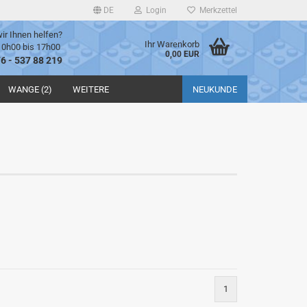
DE
Login
Merkzettel
ir Ihnen helfen?
Ihr Warenkorb
10h00 bis 17h00
0,00 EUR
76 - 537 88 219
WANGE (2)
WEITERE
NEUKUNDE
1