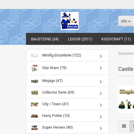
Alle
BAUSTEINE (34)
LEGO® (2511)
KIDDICRAFT (11)
Startseite
Minifig Einzelteile (722)
Star Wars (79)
Castle
Ninjago (47)
Collector Serie (69)
City / Town (47)
Harry Potter (10)
Super Heroes (40)