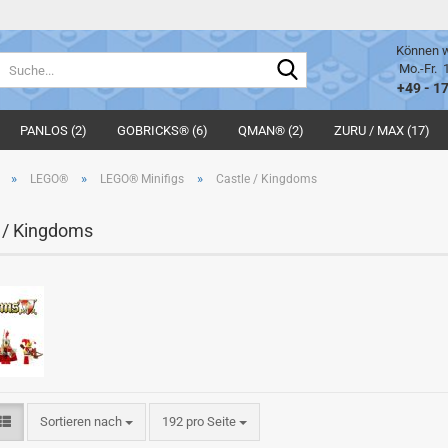
Können w
Suche...
Mo.-Fr. 
+49 - 1
PANLOS (2)
GOBRICKS® (6)
QMAN® (2)
ZURU / MAX (17)
»
»
»
LEGO®
LEGO® Minifigs
Castle / Kingdoms
 / Kingdoms
Sortieren nach
pro Seite
Sortieren nach
192 pro Seite