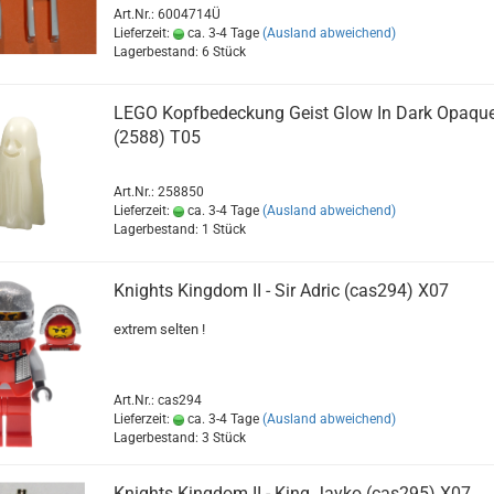
Art.Nr.: 6004714Ü
Lieferzeit:
ca. 3-4 Tage
(Ausland abweichend)
Lagerbestand: 6 Stück
LEGO Kopfbedeckung Geist Glow In Dark Opaqu
(2588) T05
Art.Nr.: 258850
Lieferzeit:
ca. 3-4 Tage
(Ausland abweichend)
Lagerbestand: 1 Stück
Knights Kingdom II - Sir Adric (cas294) X07
extrem selten !
Art.Nr.: cas294
Lieferzeit:
ca. 3-4 Tage
(Ausland abweichend)
Lagerbestand: 3 Stück
Knights Kingdom II - King Jayko (cas295) X07