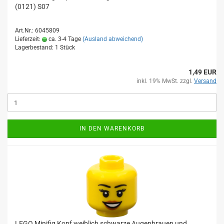
(0121) S07
Art.Nr.: 6045809
Lieferzeit:
ca. 3-4 Tage
(Ausland abweichend)
Lagerbestand: 1 Stück
1,49 EUR
inkl. 19% MwSt. zzgl.
Versand
IN DEN WARENKORB
LEGO Minifig Kopf weiblich schwarze Augenbrauen und