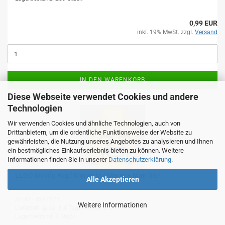
0,99 EUR
inkl. 19% MwSt. zzgl.
Versand
IN DEN WARENKORB
Diese Webseite verwendet Cookies und andere
Technologien
Wir verwenden Cookies und ähnliche Technologien, auch von
Drittanbietern, um die ordentliche Funktionsweise der Website zu
gewährleisten, die Nutzung unseres Angebotes zu analysieren und Ihnen
ein bestmögliches Einkaufserlebnis bieten zu können. Weitere
Informationen finden Sie in unserer
Datenschutzerklärung
.
LEGO Minifig Kopf Mariachi / Maraca Man S07
Alle Akzeptieren
Art.Nr.: 4587875
Weitere Informationen
Lieferzeit:
ca. 3-4 Tage
(Ausland abweichend)
Lagerbestand: 8 Stück