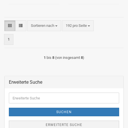
Sortieren nach
pro Seite
Sortieren nach
192 pro Seite
1
1
bis
8
(von insgesamt
8
)
Erweiterte Suche
Erweiterte
Suche
SUCHEN
ERWEITERTE SUCHE