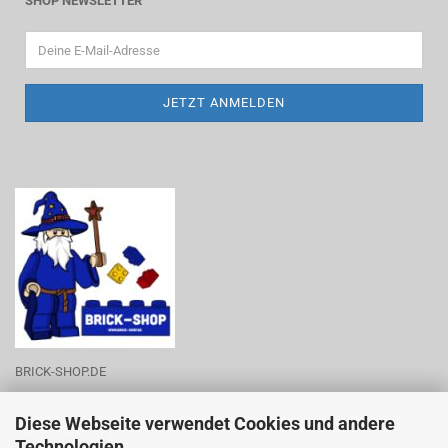
SHOP NEWSLETTER
BRICK-SHOP.DE
Inh.: J. Boné
Diese Webseite verwendet Cookies und andere
Zum Rittergut 28
Technologien