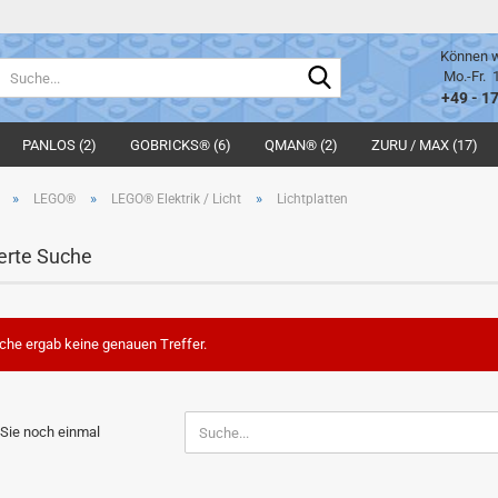
Können w
Suche...
Mo.-Fr. 
+49 - 1
PANLOS (2)
GOBRICKS® (6)
QMAN® (2)
ZURU / MAX (17)
»
»
»
LEGO®
LEGO® Elektrik / Licht
Lichtplatten
erte Suche
che ergab keine genauen Treffer.
N
Sie noch einmal