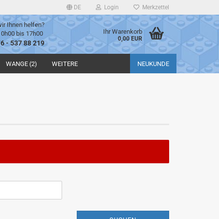
DE
Login
Merkzettel
ir Ihnen helfen?
Ihr Warenkorb
10h00 bis 17h00
0,00 EUR
76 - 537 88 219
WANGE (2)
WEITERE
NEUKUNDE