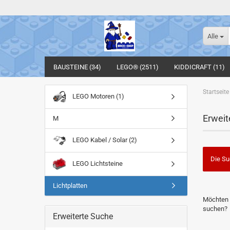
Alle
BAUSTEINE (34)
LEGO® (2511)
KIDDICRAFT (11)
Startseite
LEGO Motoren (1)
Erweit
M
LEGO Kabel / Solar (2)
Die Su
LEGO Lichtsteine
Lichtplatten
MÖCHTE
Möchten 
SIE
suchen?
NOCH
Erweiterte Suche
EINMAL