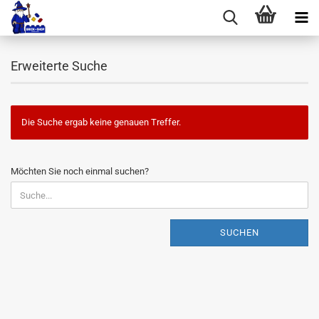
Erweiterte Suche
Die Suche ergab keine genauen Treffer.
MÖCHTEN
Möchten Sie noch einmal suchen?
SIE
NOCH
EINMAL
SUCHEN?
SUCHEN