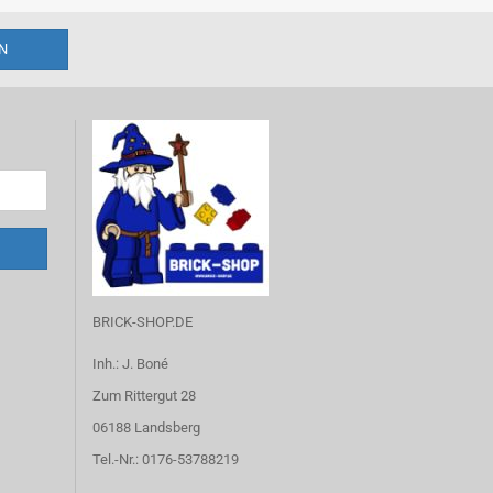
BRICK-SHOP.DE
Inh.: J. Boné
Zum Rittergut 28
06188 Landsberg
Tel.-Nr.: 0176-53788219