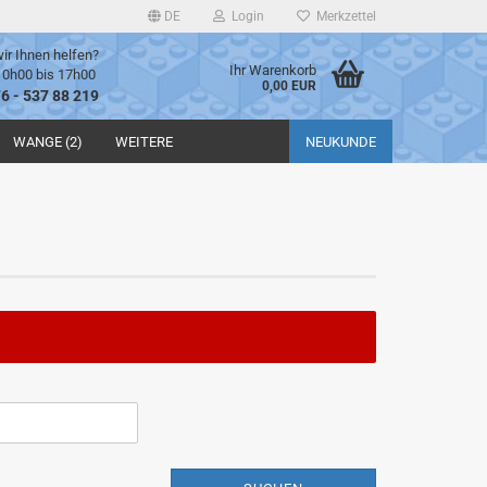
DE
Login
Merkzettel
ir Ihnen helfen?
Ihr Warenkorb
10h00 bis 17h00
0,00 EUR
76 - 537 88 219
WANGE (2)
WEITERE
NEUKUNDE