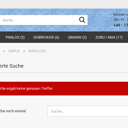
Können w
Suche...
Mo.-Fr. 
+49 - 1
PANLOS (2)
GOBRICKS® (6)
QMAN® (2)
ZURU / MAX (17)
»
»
DUPLO
DUPLO 2x2
erte Suche
che ergab keine genauen Treffer.
N
Sie noch einmal