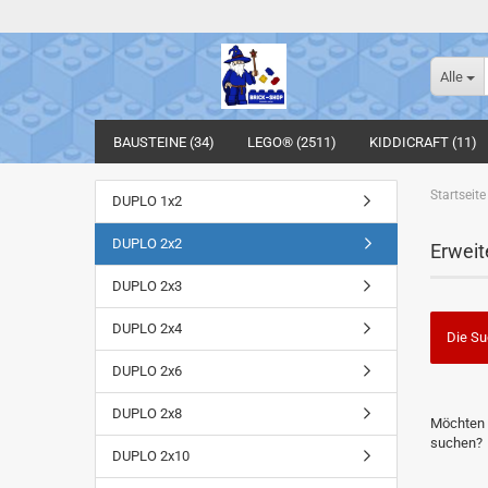
Alle
BAUSTEINE (34)
LEGO® (2511)
KIDDICRAFT (11)
Startseite
DUPLO 1x2
DUPLO 2x2
Erweit
DUPLO 2x3
DUPLO 2x4
Die Su
DUPLO 2x6
MÖCHTE
DUPLO 2x8
Möchten 
SIE
suchen?
NOCH
DUPLO 2x10
EINMAL