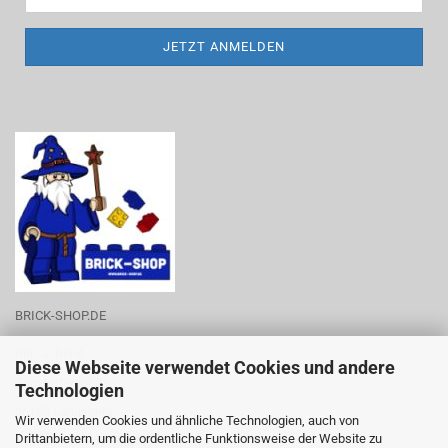
BRICK-SHOP.DE
Inh.: J. Boné
Diese Webseite verwendet Cookies und andere
Zum Rittergut 28
Technologien
06188 Landsberg
Wir verwenden Cookies und ähnliche Technologien, auch von
Drittanbietern, um die ordentliche Funktionsweise der Website zu
Tel.-Nr.: 0176-53788219