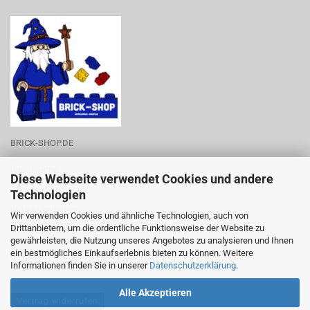
BRICK-SHOP.DE
Inh.: J. Boné
Diese Webseite verwendet Cookies und andere
Zum Rittergut 28
Technologien
06188 Landsberg
Wir verwenden Cookies und ähnliche Technologien, auch von
Drittanbietern, um die ordentliche Funktionsweise der Website zu
Tel.-Nr.: 0176-53788219
gewährleisten, die Nutzung unseres Angebotes zu analysieren und Ihnen
ein bestmögliches Einkaufserlebnis bieten zu können. Weitere
Informationen finden Sie in unserer
Datenschutzerklärung
.
Alle Akzeptieren
Vertrag widerrufen