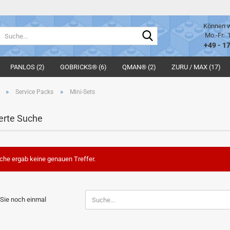
Können w
Suche...
Mo.-Fr. 
+49 - 1
PANLOS (2)
GOBRICKS® (6)
QMAN® (2)
ZURU / MAX (17)
»
»
Service Packs
Mini-Sets
erte Suche
che ergab keine genauen Treffer.
N
Sie noch einmal