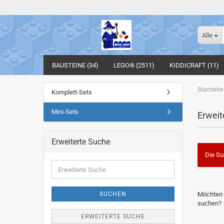
Alle
BAUSTEINE (34)
LEGO® (2511)
KIDDICRAFT (11)
Startseite
Komplett-Sets
Mini-Sets
Erweit
Erweiterte Suche
Die Su
Erweiterte
Suche
MÖCHTE
SUCHEN
Möchten 
SIE
suchen?
NOCH
EINMAL
ERWEITERTE SUCHE