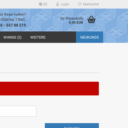
DE
Login
Merkzettel
ir Ihnen helfen?
Ihr Warenkorb
10h00 bis 17h00
0,00 EUR
76 - 537 88 219
WANGE (2)
WEITERE
NEUKUNDE