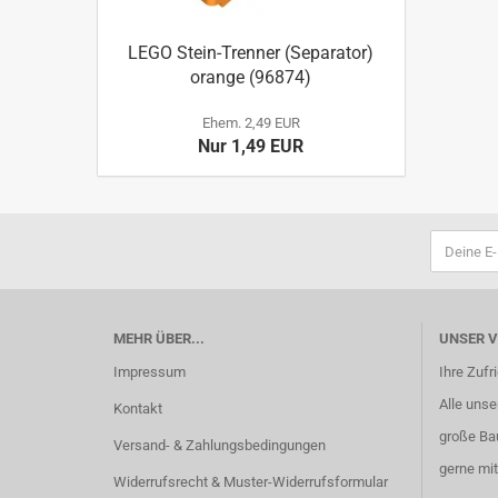
LEGO Stein-Trenner (Separator)
orange (96874)
Ehem. 2,49 EUR
Nur 1,49 EUR
MEHR ÜBER...
UNSER 
Impressum
Ihre Zufr
Alle unser
Kontakt
große Ba
Versand- & Zahlungsbedingungen
gerne mit
Widerrufsrecht & Muster-Widerrufsformular