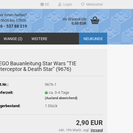
DE
Login
Merkzettel
ir Ihnen helfen?
Ihr Warenkorb
10h00 bis 17h00
0,00 EUR
76 - 537 88 219
WANGE (2)
WEITERE
NEUKUNDE
EGO Bauanleitung Star Wars "TIE
nterceptor & Death Star" (9676)
t.Nr.:
9676-1
eferzeit:
ca. 3-4 Tage
(Ausland abweichend)
gerbestand:
1
Stück
2,90 EUR
inkl. 19% MwSt. zzgl.
Versand