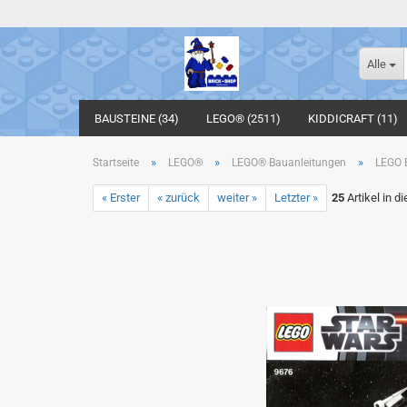
Alle
BAUSTEINE (34)
LEGO® (2511)
KIDDICRAFT (11)
»
»
»
Startseite
LEGO®
LEGO® Bauanleitungen
LEGO B
« Erster
« zurück
weiter »
Letzter »
25
Artikel in d