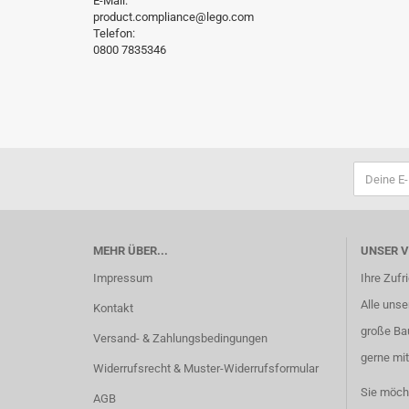
E-Mail:
product.compliance@lego.com
Telefon:
0800 7835346
MEHR ÜBER...
UNSER 
Impressum
Ihre Zufr
Alle unser
Kontakt
große Ba
Versand- & Zahlungsbedingungen
gerne mit
Widerrufsrecht & Muster-Widerrufsformular
Sie möch
AGB