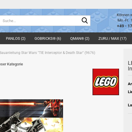
Können w
Suche...
Mo.-Fr. 
+49 - 1
PANLOS (2)
GOBRICKS® (6)
QMAN® (2)
ZURU / MAX (17)
auanleitung Star Wars "TIE Interceptor & Death Star" (9676)
L
ieser Kategorie
I
Ar
Li
La