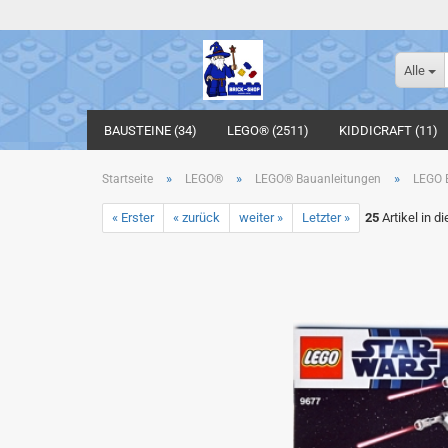
Alle
BAUSTEINE (34)
LEGO® (2511)
KIDDICRAFT (11)
»
»
»
Startseite
LEGO®
LEGO® Bauanleitungen
LEGO B
« Erster
« zurück
weiter »
Letzter »
25
Artikel in d