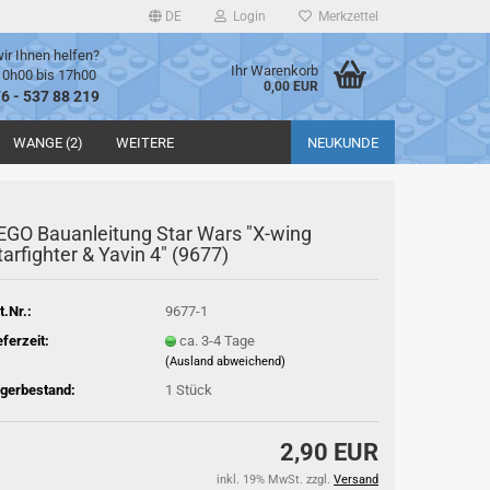
DE
Login
Merkzettel
ir Ihnen helfen?
Ihr Warenkorb
10h00 bis 17h00
0,00 EUR
76 - 537 88 219
WANGE (2)
WEITERE
NEUKUNDE
EGO Bauanleitung Star Wars "X-wing
tarfighter & Yavin 4" (9677)
t.Nr.:
9677-1
eferzeit:
ca. 3-4 Tage
(Ausland abweichend)
gerbestand:
1
Stück
2,90 EUR
inkl. 19% MwSt. zzgl.
Versand