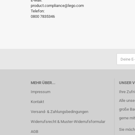
E-Mail:
product.compliance@lego.com
Telefon:
0800 7835346
MEHR ÜBER...
UNSER 
Impressum
Ihre Zufr
Alle unser
Kontakt
große Ba
Versand- & Zahlungsbedingungen
gerne mit
Widerrufsrecht & Muster-Widerrufsformular
Sie möch
AGB