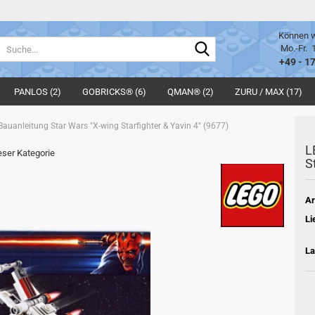
Können w
Suche...
Mo.-Fr. 
+49 - 1
PANLOS (2)
GOBRICKS® (6)
QMAN® (2)
ZURU / MAX (17)
auanleitung Star Wars "X-wing Starfighter & Yavin 4" (9677)
L
ieser Kategorie
S
Ar
Li
La