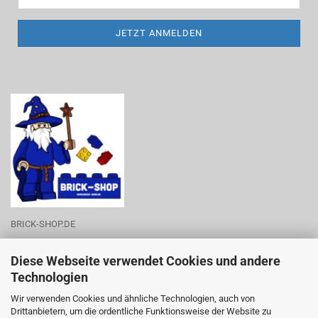
BRICK-SHOP.DE
Inh.: J. Boné
Diese Webseite verwendet Cookies und andere
Zum Rittergut 28
Technologien
06188 Landsberg
Wir verwenden Cookies und ähnliche Technologien, auch von
Drittanbietern, um die ordentliche Funktionsweise der Website zu
Tel.-Nr.: 0176-53788219