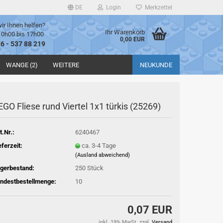
DE
Login
Merkzettel
ir Ihnen helfen?
Ihr Warenkorb
10h00 bis 17h00
0,00 EUR
76 - 537 88 219
WANGE (2)
WEITERE
NEUKUNDE
EGO Fliese rund Viertel 1x1 türkis (25269)
t.Nr.:
6240467
eferzeit:
ca. 3-4 Tage
(Ausland abweichend)
gerbestand:
250
Stück
ndestbestellmenge:
10
0,07 EUR
inkl. 19% MwSt. zzgl.
Versand