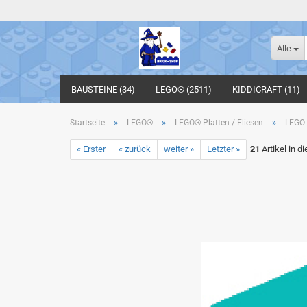
Alle
BAUSTEINE (34)
LEGO® (2511)
KIDDICRAFT (11)
»
»
»
Startseite
LEGO®
LEGO® Platten / Fliesen
LEGO 
« Erster
« zurück
weiter »
Letzter »
21
Artikel in d