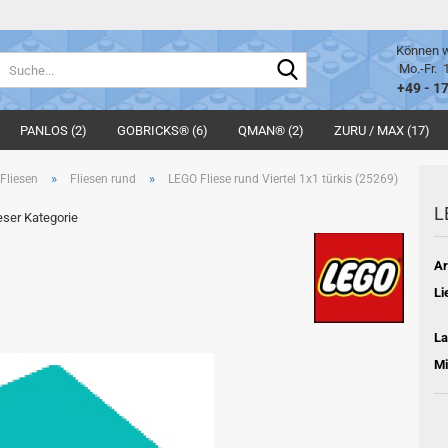
Können w
Suche...
Mo.-Fr. 
+49 - 1
PANLOS (2)
GOBRICKS® (6)
QMAN® (2)
ZURU / MAX (17)
»
»
Fliesen
Fliesen rund
LEGO Fliese rund Viertel 1x1 türkis (25269)
L
ieser Kategorie
Ar
Li
La
Mi