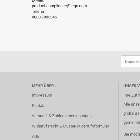
E-Mail:
product.compliance@lego.com
Telefon:
0800 7835346
MEHR ÜBER...
UNSER 
Impressum
Ihre Zufr
Alle unser
Kontakt
große Ba
Versand- & Zahlungsbedingungen
gerne mit
Widerrufsrecht & Muster-Widerrufsformular
Sie möch
AGB