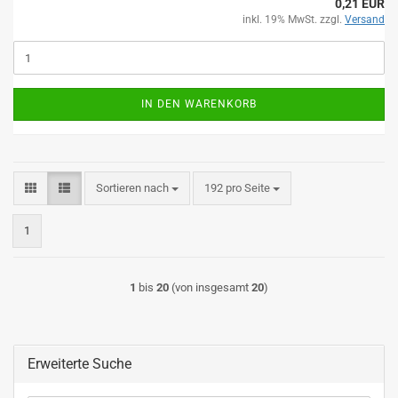
0,21 EUR
inkl. 19% MwSt. zzgl.
Versand
IN DEN WARENKORB
Sortieren nach
pro Seite
Sortieren nach
192 pro Seite
1
1
bis
20
(von insgesamt
20
)
Erweiterte Suche