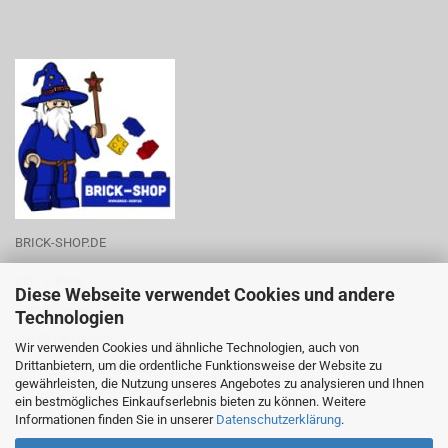
BRICK-SHOP.DE
Inh.: J. Boné
Diese Webseite verwendet Cookies und andere
Zum Rittergut 28
Technologien
06188 Landsberg
Wir verwenden Cookies und ähnliche Technologien, auch von
Drittanbietern, um die ordentliche Funktionsweise der Website zu
Tel.-Nr.: 0176-53788219
gewährleisten, die Nutzung unseres Angebotes zu analysieren und Ihnen
ein bestmögliches Einkaufserlebnis bieten zu können. Weitere
Informationen finden Sie in unserer
Datenschutzerklärung
.