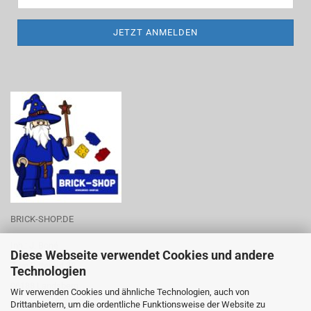
BRICK-SHOP.DE
Inh.: J. Boné
Diese Webseite verwendet Cookies und andere
Zum Rittergut 28
Technologien
06188 Landsberg
Wir verwenden Cookies und ähnliche Technologien, auch von
Drittanbietern, um die ordentliche Funktionsweise der Website zu
Tel.-Nr.: 0176-53788219