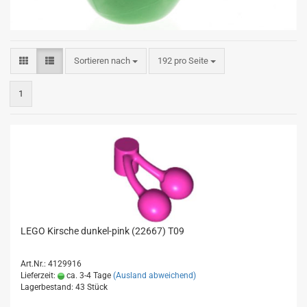
Sortieren nach
pro Seite
Sortieren nach
192 pro Seite
1
LEGO Kirsche dunkel-pink (22667) T09
Art.Nr.: 4129916
Lieferzeit:
ca. 3-4 Tage
(Ausland abweichend)
Lagerbestand: 43 Stück