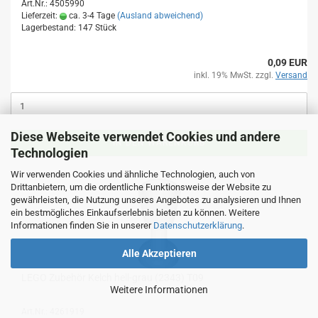
Art.Nr.: 4505990
Lieferzeit:
ca. 3-4 Tage
(Ausland abweichend)
Lagerbestand: 147 Stück
0,09 EUR
inkl. 19% MwSt. zzgl.
Versand
Diese Webseite verwendet Cookies und andere
IN DEN WARENKORB
Technologien
Wir verwenden Cookies und ähnliche Technologien, auch von
Drittanbietern, um die ordentliche Funktionsweise der Website zu
gewährleisten, die Nutzung unseres Angebotes zu analysieren und Ihnen
ein bestmögliches Einkaufserlebnis bieten zu können. Weitere
Informationen finden Sie in unserer
Datenschutzerklärung
.
Alle Akzeptieren
LEGO Zubehör Kelch hell-grau (2343) T09
Weitere Informationen
Art.Nr.: 4261919