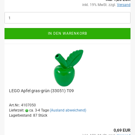
inkl. 19% MwSt. zzgl.
Versand
IN DEN WARENKORB
LEGO Apfel gras-grün (33051) T09
Art.Nr.: 4107050
Lieferzeit:
ca. 3-4 Tage
(Ausland abweichend)
Lagerbestand: 87 Stück
0,69 EUR