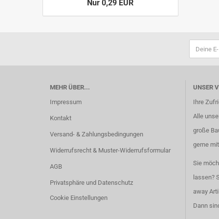
Nur 0,29 EUR
MEHR ÜBER...
UNSER 
Impressum
Ihre Zufr
Alle unser
Kontakt
große Ba
Versand- & Zahlungsbedingungen
gerne mit
Widerrufsrecht & Muster-Widerrufsformular
Sie möch
AGB
lassen? S
Privatsphäre und Datenschutz
away Arti
Cookie Einstellungen
Dann sind