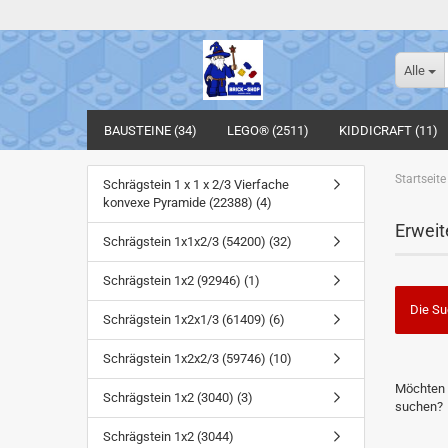
Alle
BAUSTEINE (34)
LEGO® (2511)
KIDDICRAFT (11)
Startseite
Schrägstein 1 x 1 x 2/3 Vierfache
konvexe Pyramide (22388) (4)
Erweit
Schrägstein 1x1x2/3 (54200) (32)
Schrägstein 1x2 (92946) (1)
Die Su
Schrägstein 1x2x1/3 (61409) (6)
Schrägstein 1x2x2/3 (59746) (10)
MÖCHTE
Möchten 
SIE
Schrägstein 1x2 (3040) (3)
suchen?
NOCH
EINMAL
Schrägstein 1x2 (3044)