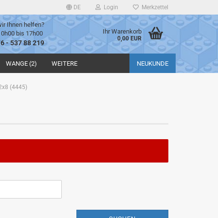
DE
Login
Merkzettel
ir Ihnen helfen?
Ihr Warenkorb
10h00 bis 17h00
0,00 EUR
76 - 537 88 219
WANGE (2)
WEITERE
NEUKUNDE
2x8 (4445)