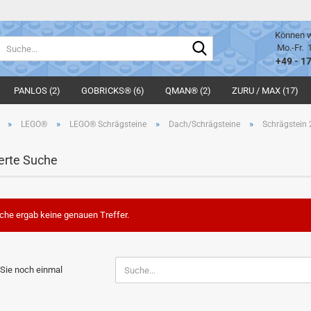
Können w
Suche...
Mo.-Fr. 
+49 - 1
PANLOS (2)
GOBRICKS® (6)
QMAN® (2)
ZURU / MAX (17)
»
»
»
»
LEGO®
LEGO® Schrägsteine
Dach/Schrägsteine
Schrägstein 
erte Suche
che ergab keine genauen Treffer.
N
Sie noch einmal