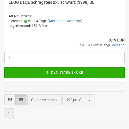
LEGO Dach/Schrägstein 2x3 schwarz (3298) SL
Art.Nr.: 329826
Lieferzeit:
ca. 3-4 Tage
(Ausland abweichend)
Lagerbestand: 152 Stück
0,19 EUR
inkl. 19% MwSt. zzgl.
Versand
IN DEN WARENKORB
Sortieren nach
pro Seite
Sortieren nach
192 pro Seite
1