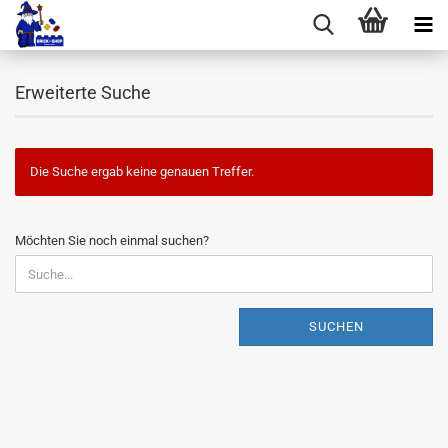
Erweiterte Suche
Die Suche ergab keine genauen Treffer.
MÖCHTEN
Möchten Sie noch einmal suchen?
SIE
NOCH
EINMAL
SUCHEN?
SUCHEN